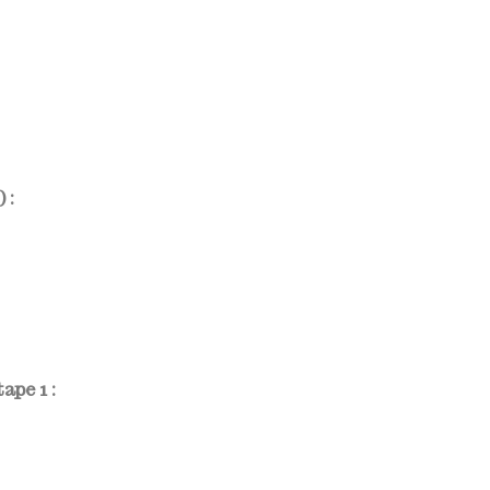
 :
ape 1 :